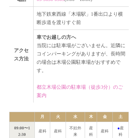
地下鉄東西線「木場駅」1番出口より横
断歩道を渡りすぐ前
車でお越しの方へ
当院には駐車場がございません。近隣に
アクセ
コインパーキングがありますが、長時間
ス方法
の場合は木場公園駐車場がおすすめで
す。
都立木場公園の駐車場（徒歩3分）のご
案内
月
火
水
木
金
土
09:00〜1
不妊外
産
●
産
産科
産科
産科
2:30
来
科
科