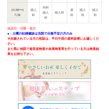
内科
13:30〜1
婦人
産
婦人
婦人
婦人
婦人科
7:30
科
科
科
科
科
休診日：日曜・祝日
●：土曜の妊婦健診は当院で分娩予定の方のみ
※妊娠されている方の初診は、平日午前の産科診察にお越しくだ
さい。
また既に他院で超音波検査や血液検査等を行っている方は検査結
果をお持ち下さい。