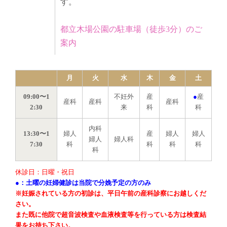
す。
都立木場公園の駐車場（徒歩3分）のご
案内
月
火
水
木
金
土
09:00〜1
不妊外
産
●
産
産科
産科
産科
2:30
来
科
科
内科
13:30〜1
婦人
産
婦人
婦人
婦人
婦人科
7:30
科
科
科
科
科
休診日：日曜・祝日
●：土曜の妊婦健診は当院で分娩予定の方のみ
※妊娠されている方の初診は、平日午前の産科診察にお越しくだ
さい。
また既に他院で超音波検査や血液検査等を行っている方は検査結
果をお持ち下さい。