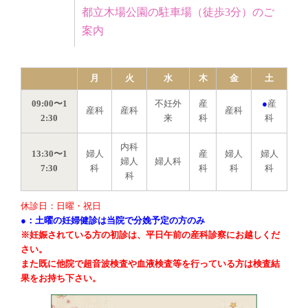
都立木場公園の駐車場（徒歩3分）のご
案内
月
火
水
木
金
土
09:00〜1
不妊外
産
●
産
産科
産科
産科
2:30
来
科
科
内科
13:30〜1
婦人
産
婦人
婦人
婦人
婦人科
7:30
科
科
科
科
科
休診日：日曜・祝日
●：土曜の妊婦健診は当院で分娩予定の方のみ
※妊娠されている方の初診は、平日午前の産科診察にお越しくだ
さい。
また既に他院で超音波検査や血液検査等を行っている方は検査結
果をお持ち下さい。